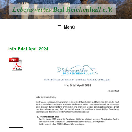
Zum
Lebenswertes Bad Reichenhall e.V.
Inhalt
springen
Menü
Info-Brief April 2024