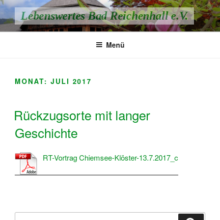
Zum
Lebenswertes Bad Reichenhall e.V.
Inhalt
springen
Menü
MONAT:
JULI 2017
Rückzugsorte mit langer
Geschichte
RT-Vortrag Chiemsee-Klöster-13.7.2017_c
Suchen