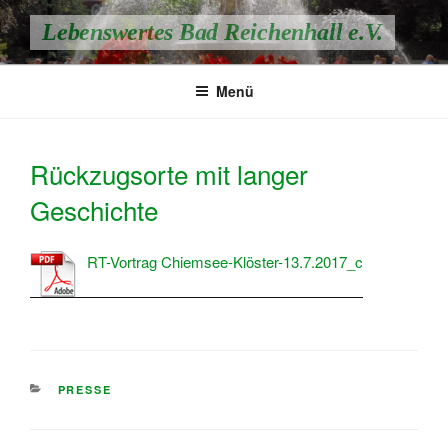
Zum
Lebenswertes Bad Reichenhall e.V.
Inhalt
springen
Menü
Rückzugsorte mit langer
Geschichte
RT-Vortrag Chiemsee-Klöster-13.7.2017_c
KATEGORIEN
PRESSE